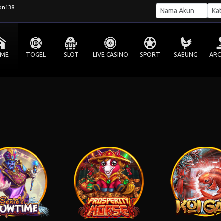
on138
ME
TOGEL
SLOT
LIVE CASINO
SPORT
SABUNG
ARC