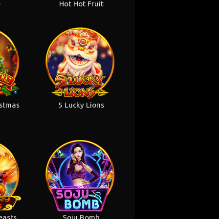
e
Hot Hot Fruit
istmas
5 Lucky Lions
easts
Soju Bomb