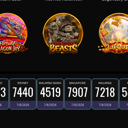
ne Dragon Joy
Four Divine Beasts
Lucky Luc
RO
SYDNEY
MALAYSIA SIANG
SINGAPORE
MALAYSIA
23
7440
4519
7907
7218
5
26
7/8/2026
7/8/2026
7/8/2026
7/8/2026
7
mpunk Plinko
Gold Koi Fortune
Scopa