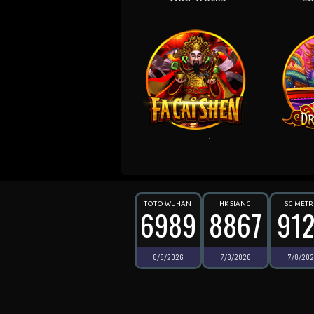
Fa Cai Shen
Fortu
TOTO WUHAN
HK SIANG
SG MET
6989
8867
91
8/8/2026
7/8/2026
7/8/20
Fa Cai Shen Deluxe
Stea