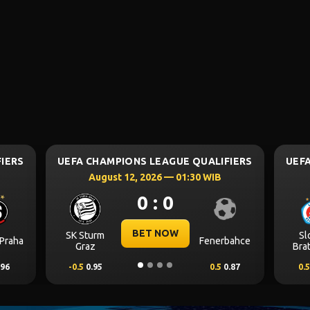
diana Wolf
Shivering Strings
Isibaya Qu
IERS
E-FOOTBALL F24 ELITE CLUB FRIENDLY
E-
August 8, 2026 — 08:30 WIB
1 : 1
BET NOW
Saint-
e-Atletico
e-Feyenoord
oise
Madrid
e-Ar
tem Towers
Taberna De Los
Santas Vil
1.00
0.5
0.47
-0.5
-0.71
Muertos Ultra
0.0