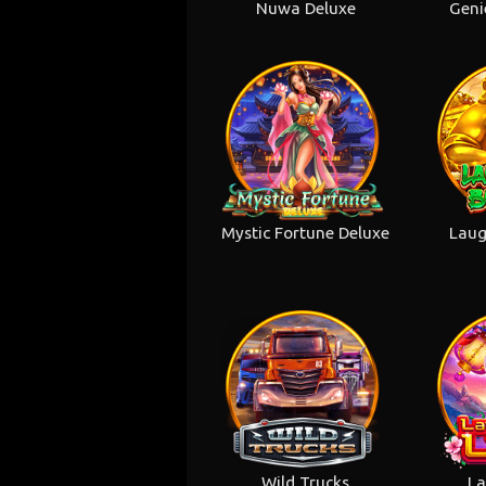
Nuwa Deluxe
Geni
Mystic Fortune Deluxe
Laug
Wild Trucks
La