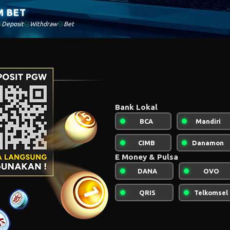
M BET
Deposit
Withdraw
Bet
tlans Gold
Blackbeards Bounty
Dragons Re
Bank Lokal
BCA
Mandiri
CIMB
Danamon
E Money & Pulsa
DANA
OVO
e em Cowboy
Shoguns Land
Skys the Li
QRIS
Telkomsel