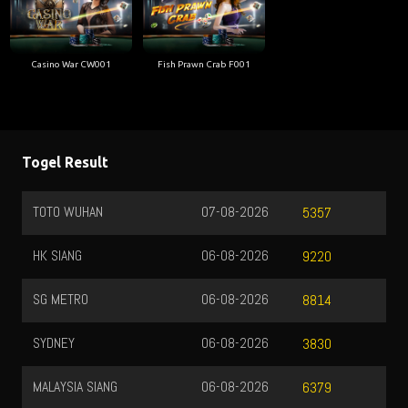
Casino War CW001
Fish Prawn Crab F001
Togel Result
TOTO WUHAN
07-08-2026
5357
HK SIANG
06-08-2026
9220
SG METRO
06-08-2026
8814
SYDNEY
06-08-2026
3830
MALAYSIA SIANG
06-08-2026
6379