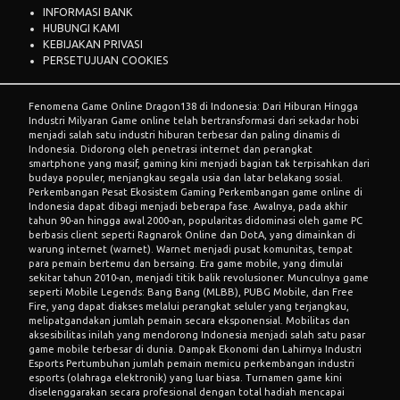
INFORMASI BANK
HUBUNGI KAMI
KEBIJAKAN PRIVASI
PERSETUJUAN COOKIES
Fenomena Game Online Dragon138 di Indonesia: Dari Hiburan Hingga
Industri Milyaran Game online telah bertransformasi dari sekadar hobi
menjadi salah satu industri hiburan terbesar dan paling dinamis di
Indonesia. Didorong oleh penetrasi internet dan perangkat
smartphone yang masif, gaming kini menjadi bagian tak terpisahkan dari
budaya populer, menjangkau segala usia dan latar belakang sosial.
Perkembangan Pesat Ekosistem Gaming Perkembangan game online di
Indonesia dapat dibagi menjadi beberapa fase. Awalnya, pada akhir
tahun 90-an hingga awal 2000-an, popularitas didominasi oleh game PC
berbasis client seperti Ragnarok Online dan DotA, yang dimainkan di
warung internet (warnet). Warnet menjadi pusat komunitas, tempat
para pemain bertemu dan bersaing. Era game mobile, yang dimulai
sekitar tahun 2010-an, menjadi titik balik revolusioner. Munculnya game
seperti Mobile Legends: Bang Bang (MLBB), PUBG Mobile, dan Free
Fire, yang dapat diakses melalui perangkat seluler yang terjangkau,
melipatgandakan jumlah pemain secara eksponensial. Mobilitas dan
aksesibilitas inilah yang mendorong Indonesia menjadi salah satu pasar
game mobile terbesar di dunia. Dampak Ekonomi dan Lahirnya Industri
Esports Pertumbuhan jumlah pemain memicu perkembangan industri
esports (olahraga elektronik) yang luar biasa. Turnamen game kini
diselenggarakan secara profesional dengan total hadiah mencapai