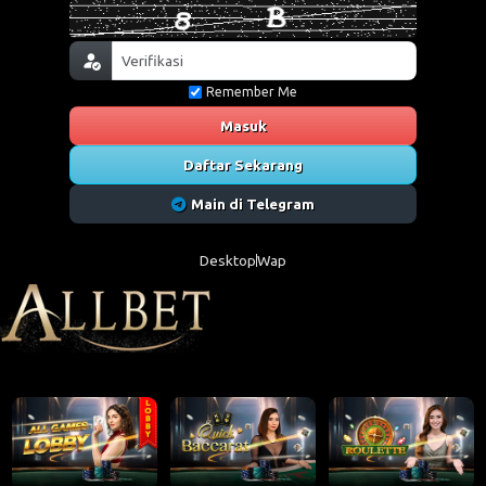
Remember Me
Masuk
Daftar Sekarang
Main di Telegram
Desktop
Wap