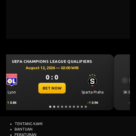
UEFA CHAMPIONS LEAGUE QUALIFIERS
August 12, 2026 — 01:30 WIB
0 : 0
Previous
Next
BET NOW
SK Sturm Graz
Fenerbahce
-0.5
0.95
0.5
0.87
TENTANG KAMI
BANTUAN
PERATURAN