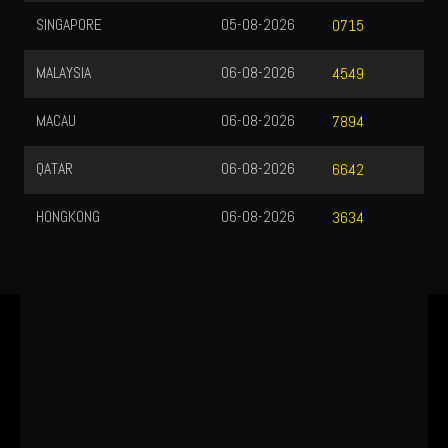
SINGAPORE
05-08-2026
0715
MALAYSIA
06-08-2026
4549
MACAU
06-08-2026
7894
QATAR
06-08-2026
6642
HONGKONG
06-08-2026
3634