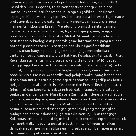
miliaran rupiah. Tim-tim esports profesional Indonesia, seperti RRQ
Hoshi dan EVOS Legends, telah mendapatkan pengakuan global.
Dampak ekonomi dari fenomena ini sangat signifikan: Penciptaan
Lapangan Kerja: Munculnya profesi baru seperti atlet esports, streamer
profesional, content creator gaming, komentator (caster), hingga
manajer tim. Ekonomi Kreatif: Mendorong bisnis di sekitar gaming,
termasuk penjualan merchandise, layanan top-up game, hingga
produksi konten digital. Investasi Global: Menarik investasi besar dari
perusahaan teknologi dan penerbit game internasional yang melihat
potensi pasar Indonesia. Tantangan dan Sisi Negatif Meskipun
menawarkan banyak peluang, game online juga menimbulkan
tantangan sosial yang perlu diperhatikan: Kesehatan Mental dan Fisik:
Kecanduan game (gaming disorder), yang diakui oleh WHO, dapat
mengganggu kesehatan fisik (seperti masalah mata dan postur) serta
mental, mengisolasi pemain dari lingkungan sosial, dan menurunkan
produktivitas. Prestasi Akademik: Bagi pelajar, waktu yang berlebihan
dihabiskan untuk bermain game dapat berdampak negatif pada fokus
belajar dan nilai akademik. Isu Keamanan dan Privasi: Risiko penipuan
(phishing) dan kerentanan data pribadi dalam transaksi digital yang
berkaitan dengan game. Masa Depan Gaming di Indonesia Melihat tren
yang ada, masa depan game online di Indonesia diprediksi akan semakin
cerah. Inovasi teknologi seperti 5G akan meningkatkan kualitas
bermain, sementara perkembangan game lokal yang mengangkat
budaya dan cerita Indonesia juga semakin menunjukkan taringnya.
Kolaborasi antara pemerintah, industri, dan komunitas diperlukan untuk
mengoptimalkan potensi positif industri ini, sambil meminimalkan
dampak negatifnya, menjadikan gaming sebagai sumber hiburan sehat
dan pendorong ekonomi kreatif nasional.